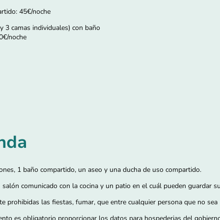
artido: 45€/noche
 y 3 camas individuales) con baño
00€/noche
enda
iones, 1 baño compartido, un aseo y una ducha de uso compartido.
salón comunicado con la cocina y un patio en el cuál pueden guardar su
e prohibidas las fiestas, fumar, que entre cualquier persona que no se
ento es obligatorio proporcionar los datos para hospederias del gobier