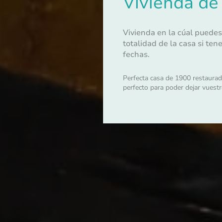
Vivienda de 
Vivienda en la cúal puedes 
totalidad de la casa si te
fechas.
Perfecta casa de 1900 restaura
perfecto para poder dejar vuest