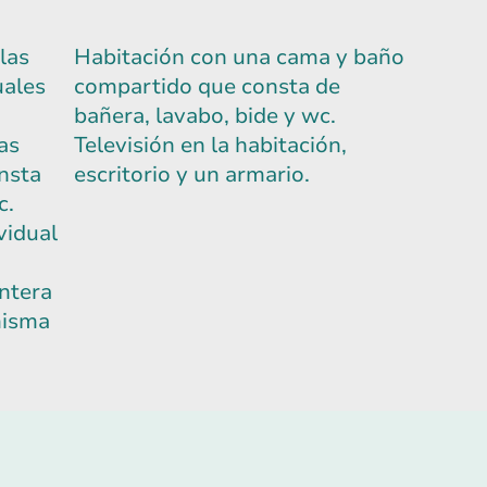
las
Habitación con una cama y baño
uales
compartido que consta de
bañera, lavabo, bide y wc.
as
Televisión en la habitación,
nsta
escritorio y un armario.
c.
vidual
entera
misma