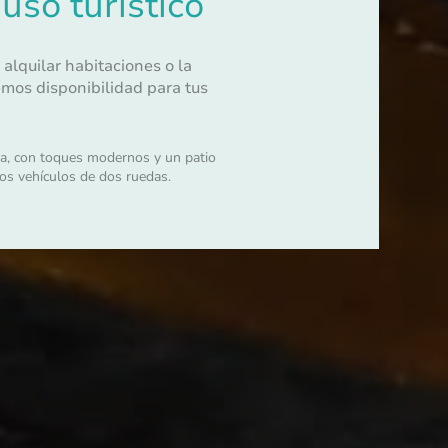
uso turístico
alquilar habitaciones o la
nemos disponibilidad para tus
da, con toques modernos y un patio
ros vehículos de dos ruedas.