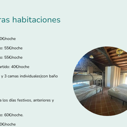
ras habitaciones
60€/noche
o: 55€/noche
o: 55€/noche
artido: 40€/noche
s y 3 camas individuales)con baño
 los días festivos, anteriores y
o: 60€/noche.
70€/noche