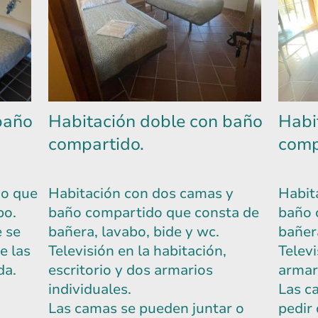
baño
Habitación doble con baño
Habi
compartido.
comp
do que
Habitación con dos camas y
Habit
bo.
baño compartido que consta de
baño 
 se
bañera, lavabo, bide y wc.
bañer
e las
Televisión en la habitación,
Televi
da.
escritorio y dos armarios
armar
individuales.
Las c
Las camas se pueden juntar o
pedir